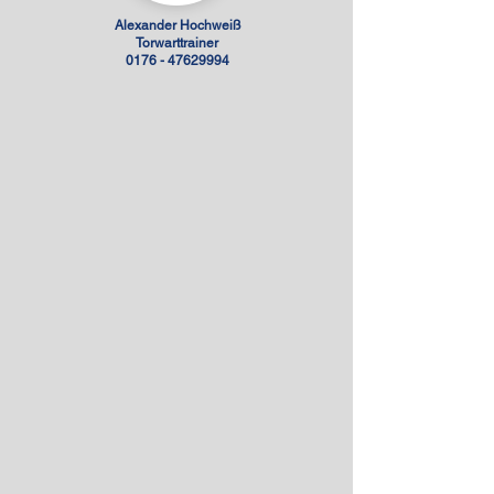
Alexander Hochweiß
Torwarttrainer
0176 - 47629994