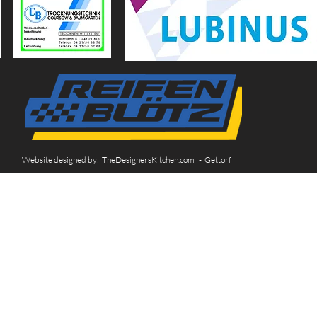
Website designed by: TheDesignersKitchen.com - Gettorf